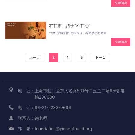
立即阅读
在甘肃，始于“不甘心”
甘肃公益项目回访和调研，看见改变的力量
立即阅读
上一页
3
4
5
下一页
地 址：
上海市虹口区东大名路501号白玉兰广场65楼 邮
编200080
电 话：
86-21-2283-9666
联系人：
徐老师
邮 箱：
foundation@yicongfound.org