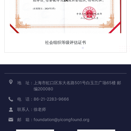
社会组织等级评估证书
地 址：
上海市虹口区东大名路501号白玉兰广场65楼 邮
编200080
电 话：
86-21-2283-9666
联系人：
徐老师
邮 箱：
foundation@yicongfound.org