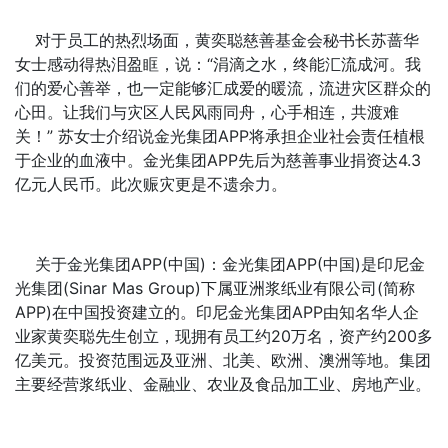
对于员工的热烈场面，黄奕聪慈善基金会秘书长苏蔷华
女士感动得热泪盈眶，说：“涓滴之水，终能汇流成河。我
们的爱心善举，也一定能够汇成爱的暖流，流进灾区群众的
心田。让我们与灾区人民风雨同舟，心手相连，共渡难
关！” 苏女士介绍说金光集团APP将承担企业社会责任植根
于企业的血液中。金光集团APP先后为慈善事业捐资达4.3
亿元人民币。此次赈灾更是不遗余力。
关于金光集团APP(中国)：金光集团APP(中国)是印尼金
光集团(Sinar Mas Group)下属亚洲浆纸业有限公司(简称
APP)在中国投资建立的。印尼金光集团APP由知名华人企
业家黄奕聪先生创立，现拥有员工约20万名，资产约200多
亿美元。投资范围远及亚洲、北美、欧洲、澳洲等地。集团
主要经营浆纸业、金融业、农业及食品加工业、房地产业。