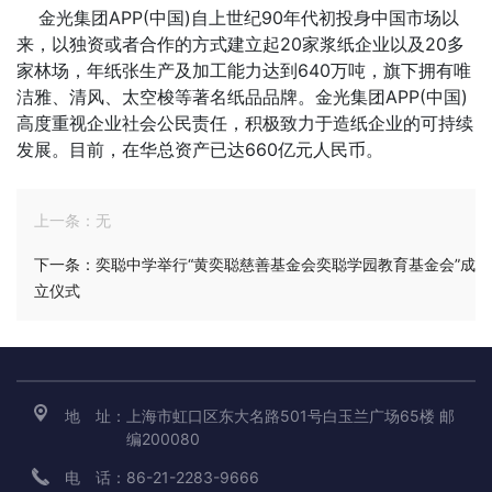
金光集团APP(中国)自上世纪90年代初投身中国市场以
来，以独资或者合作的方式建立起20家浆纸企业以及20多
家林场，年纸张生产及加工能力达到640万吨，旗下拥有唯
洁雅、清风、太空梭等著名纸品品牌。金光集团APP(中国)
高度重视企业社会公民责任，积极致力于造纸企业的可持续
发展。目前，在华总资产已达660亿元人民币。
上一条
：
无
下一条
：
奕聪中学举行“黄奕聪慈善基金会奕聪学园教育基金会”成
立仪式
地 址：
上海市虹口区东大名路501号白玉兰广场65楼 邮
编200080
电 话：
86-21-2283-9666